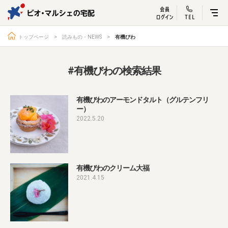
ビオ・マルシェ
宅配サービス紹介
有機野菜の
お試しセッ
入
トップページ
読みもの・NEWS
有機びわ
#有機びわの検索結果
トップページ
ビオ・マルシェの想い
有機びわのアーモンドタルト（グルテンフリ
ー）
宅配サービスについて
読みもの・NEWS
2022.5.20
ビオ・マルシェの商品
ご利用ガイド
よくある質問
オーガニックって何
有機びわのクリーム大福
お届け情報
生産者・製造者
2021.4.15
取扱店
ビオママクラブ
お問い合わせ
放射性物質への対応
会社概要
採用情報