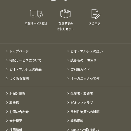
宅配サービス紹介
有機野菜のお試しセット
入会申込
特別価格1,5
トップページ
ビオ・マルシェの想い
宅配サービスについて
読みもの・NEWS
ビオ・マルシェの商品
ご利用ガイド
よくある質問
オーガニックって何
お届け情報
生産者・製造者
取扱店
ビオママクラブ
お問い合わせ
放射性物質への対応
会社概要
業務用卸
採用情報
SDGsへの取り組み