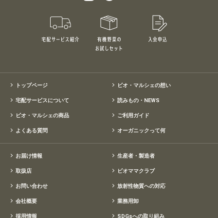
宅配サービス紹介
有機野菜のお試しセット
入会申込
特別価格1,5
トップページ
ビオ・マルシェの想い
宅配サービスについて
読みもの・NEWS
ビオ・マルシェの商品
ご利用ガイド
よくある質問
オーガニックって何
お届け情報
生産者・製造者
取扱店
ビオママクラブ
お問い合わせ
放射性物質への対応
会社概要
業務用卸
採用情報
SDGsへの取り組み