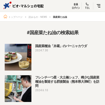
ビオ・マルシェ
宅配サービス紹介
有機野菜の
お試しセッ
入
トップページ
読みもの・NEWS
国産菜たね油
#国産菜たね油の検索結果
トップページ
ビオ・マルシェの想い
国産菜種油「弁蔵」のバーニャカウダ
2024.7.30
宅配サービスについて
読みもの・NEWS
ビオ・マルシェの商品
ご利用ガイド
よくある質問
オーガニックって何
フレンチ一つ星・大土橋シェフ、稀少な国産菜
お届け情報
生産者・製造者
種油を製造する肥後製油（熊本県大津町）を訪
取扱店
ビオママクラブ
問
2024.6.10
お問い合わせ
放射性物質への対応
会社概要
採用情報