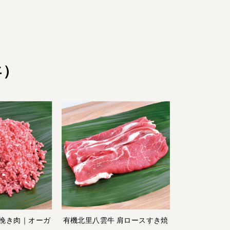
羊）
 挽き肉｜オーガ
有機北里八雲牛 肩ロースすき焼