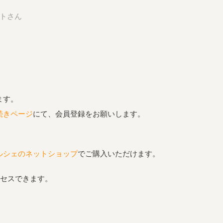
よくある質問
オーガニックって何
トさん
お届け情報
生産者・製造者
取扱店
ビオママクラブ
お問い合わせ
放射性物質への対応
会社概要
採用情報
ます。
業務用卸
SDGsへの取り組み
続きページ
にて、会員登録をお願いします。
ルシェのネットショップ
でご購入いただけます。
クセスできます。