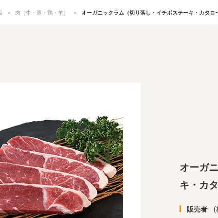
品
肉（牛・豚・鶏・羊）
オーガニックラム（切り落し・イチボステーキ・カタロ
オーガ
キ・カ
販売者