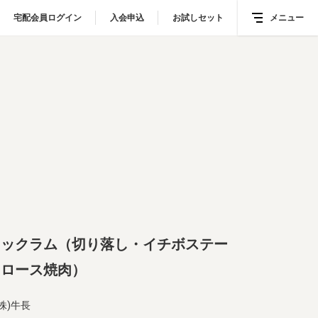
宅配会員ログイン
宅配会員ログイン
入会申込
入会申込
お試しセット
お試しセット
メニュー
メニュー
ース焼肉）
ニックラム（切り落し・イチボステー
タロース焼肉）
(株)牛長