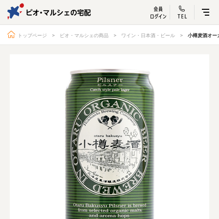
ビオ・マルシェ
宅配サービス紹介
有機野菜の
お試しセッ
入
トップページ
ビオ・マルシェの商品
ワイン・日本酒・ビール
小樽麦酒オー
トップページ
ビオ・マルシェの想い
宅配サービスについて
読みもの・NEWS
ビオ・マルシェの商品
ご利用ガイド
よくある質問
オーガニックって何
お届け情報
生産者・製造者
取扱店
ビオママクラブ
お問い合わせ
放射性物質への対応
会社概要
採用情報