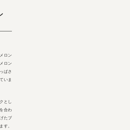
ン
メロン
メロン
っぱさ
ていま
クとし
を合わ
げたブ
ます。