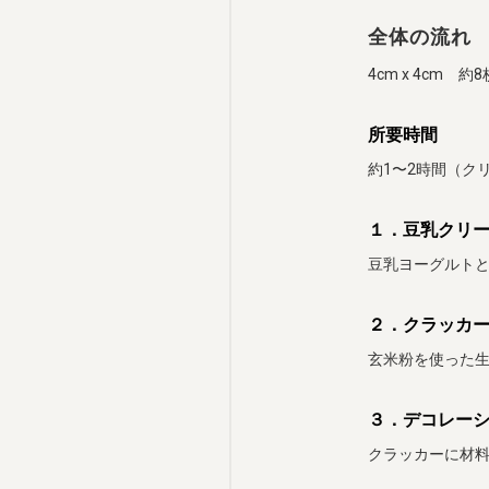
全体の流れ
4cm x 4cm 約
所要時間
約1〜2時間（ク
１．豆乳クリ
豆乳ヨーグルト
２．クラッカ
玄米粉を使った
３．デコレー
クラッカーに材