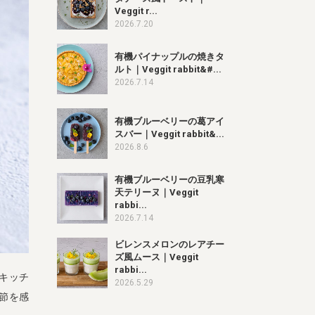
Veggit r...
2026.7.20
有機パイナップルの焼きタ
ルト｜Veggit rabbit&#...
2026.7.14
有機ブルーベリーの葛アイ
スバー｜Veggit rabbit&...
2026.8.6
有機ブルーベリーの豆乳寒
天テリーヌ｜Veggit
rabbi...
2026.7.14
ビレンスメロンのレアチー
ズ風ムース｜Veggit
rabbi...
キッチ
2026.5.29
季節を感