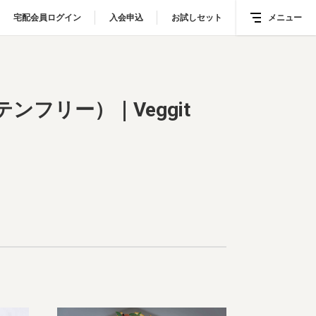
宅配会員ログイン
宅配会員ログイン
入会申込
入会申込
お試しセット
お試しセット
メニュー
メニュー
ンフリー）｜Veggit rabbit’s ヴィーガン・スイーツ レシピ
フリー）｜Veggit