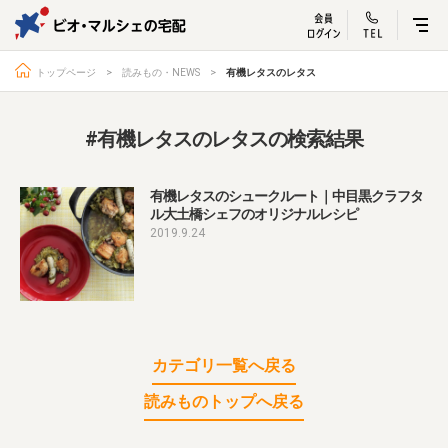
ビオ・マルシェ
宅配サービス紹介
有機野菜の
お試しセッ
入
トップページ
読みもの・NEWS
有機レタスのレタス
#有機レタスのレタスの検索結果
トップページ
ビオ・マルシェの想い
有機レタスのシュークルート｜中目黒クラフタ
ル大土橋シェフのオリジナルレシピ
宅配サービスについて
読みもの・NEWS
2019.9.24
ビオ・マルシェの商品
ご利用ガイド
よくある質問
オーガニックって何
お届け情報
生産者・製造者
取扱店
ビオママクラブ
カテゴリ一覧へ戻る
お問い合わせ
放射性物質への対応
読みものトップへ戻る
会社概要
採用情報