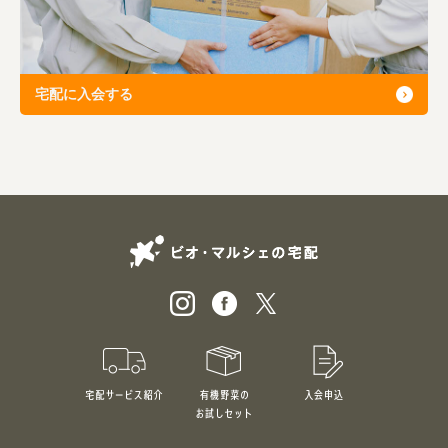
宅配に入会する
ビオ・マルシェの
宅配サービス紹介
有機野菜のお試しセット
入会申込
特別価格1,5