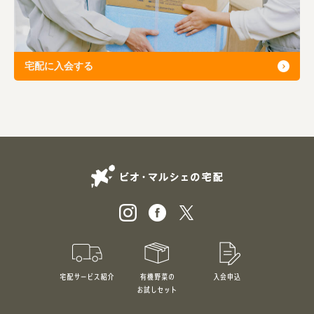
宅配に入会する
ビオ・マルシェの
宅配サービス紹介
有機野菜のお試しセット
入会申込
特別価格1,5