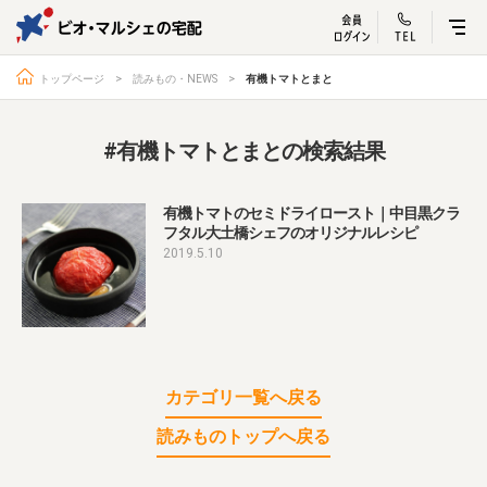
ビオ・マルシェ
宅配サービス紹介
有機野菜の
お試しセッ
入
トップページ
読みもの・NEWS
有機トマトとまと
#有機トマトとまとの検索結果
トップページ
ビオ・マルシェの想い
有機トマトのセミドライロースト｜中目黒クラ
フタル大土橋シェフのオリジナルレシピ
宅配サービスについて
読みもの・NEWS
2019.5.10
ビオ・マルシェの商品
ご利用ガイド
よくある質問
オーガニックって何
お届け情報
生産者・製造者
取扱店
ビオママクラブ
カテゴリ一覧へ戻る
お問い合わせ
放射性物質への対応
読みものトップへ戻る
会社概要
採用情報