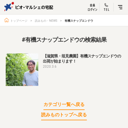
ビオ・マルシェ
宅配サービス紹介
有機野菜の
お試しセッ
入
トップページ
読みもの・NEWS
有機スナップエンドウ
#有機スナップエンドウの検索結果
トップページ
ビオ・マルシェの想い
【滋賀県・垣見農園】有機スナップエンドウの
出荷が始まります！
宅配サービスについて
読みもの・NEWS
2020.3.6
ビオ・マルシェの商品
ご利用ガイド
よくある質問
オーガニックって何
お届け情報
生産者・製造者
取扱店
ビオママクラブ
カテゴリ一覧へ戻る
お問い合わせ
放射性物質への対応
読みものトップへ戻る
会社概要
採用情報