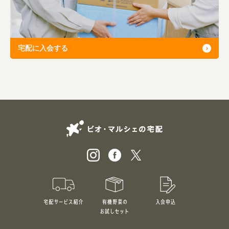
宅配に入会する
ビオ・マルシェの
宅配サービス紹介
有機野菜のお試しセット
入会申込
特別価格1,5