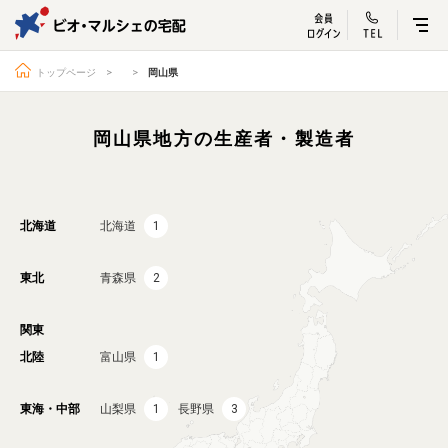
ビオ・マルシェ
宅配サービス紹介
有機野菜の
お試しセッ
入
トップページ
岡山県
岡山県地方の生産者・製造者
トップページ
ビオ・マルシェの想い
宅配サービスについて
読みもの・NEWS
北海道
北海道
1
ビオ・マルシェの商品
ご利用ガイド
東北
青森県
2
よくある質問
オーガニックって何
関東
お届け情報
生産者・製造者
北陸
富山県
1
取扱店
ビオママクラブ
お問い合わせ
放射性物質への対応
東海・中部
山梨県
1
長野県
3
会社概要
採用情報