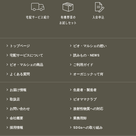
宅配サービス紹介
有機野菜のお試しセット
入会申込
特別価格1,5
トップページ
ビオ・マルシェの想い
宅配サービスについて
読みもの・NEWS
ビオ・マルシェの商品
ご利用ガイド
よくある質問
オーガニックって何
お届け情報
生産者・製造者
取扱店
ビオママクラブ
お問い合わせ
放射性物質への対応
会社概要
業務用卸
採用情報
SDGsへの取り組み