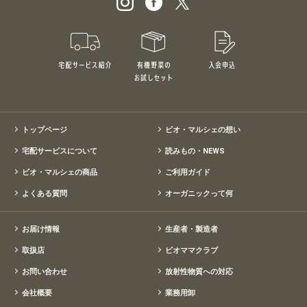
宅配サービス紹介
有機野菜のお試しセット
入会申込
特別価格1,5
トップページ
ビオ・マルシェの想い
宅配サービスについて
読みもの・NEWS
ビオ・マルシェの商品
ご利用ガイド
よくある質問
オーガニックって何
お届け情報
生産者・製造者
取扱店
ビオママクラブ
お問い合わせ
放射性物質への対応
会社概要
業務用卸