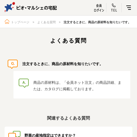
ビオ・マルシェ
宅配サービス紹介
有機野菜の
お試しセッ
入
トップページ
よくある質問
注文するときに、商品の原材料を知りたいです。
よくある質問
トップページ
ビオ・マルシェの想い
注文するときに、商品の原材料を知りたいです。
宅配サービスについて
読みもの・NEWS
ビオ・マルシェの商品
ご利用ガイド
商品の原材料は、「会員ネット注文」の商品詳細、ま
よくある質問
オーガニックって何
たは、カタログに掲載しております。
お届け情報
生産者・製造者
取扱店
ビオママクラブ
関連するよくある質問
お問い合わせ
放射性物質への対応
会社概要
採用情報
野菜の産地指定はできますか？