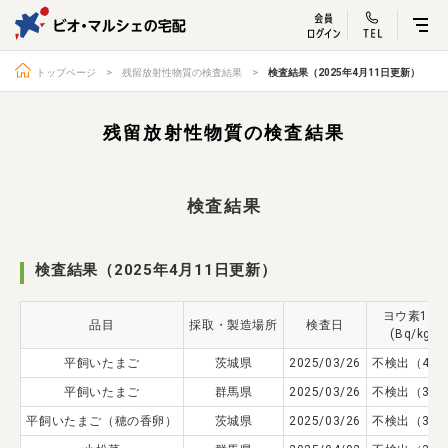
ビオ・マルシェ
宅配サービス紹介
有機野菜の
お試しセッ
入
トップページ
残留放射性物質の検査結果
検査結果（2025年4月11日更新）
残留放射性物質の検査結果
トップページ
ビオ・マルシェの想い
検査結果
宅配サービスについて
読みもの・NEWS
ビオ・マルシェの商品
ご利用ガイド
検査結果（2025年4月11日更新）
よくある質問
オーガニックって何
ヨウ素131
品目
採取・製造場所
検査日
お届け情報
生産者・製造者
(Bq/kg)
平飼いたまご
取扱店
茨城県
2025/03/26
ビオママクラブ
不検出（4.6
平飼いたまご
群馬県
2025/03/26
不検出（3.9
お問い合わせ
放射性物質への対応
平飼いたまご（穂の香卵）
茨城県
2025/03/26
不検出（3.9
会社概要
採用情報