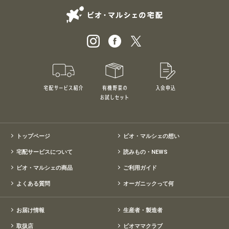
ビオ・マルシェの
宅配サービス紹介
有機野菜のお試しセット
入会申込
特別価格1,5
トップページ
ビオ・マルシェの想い
宅配サービスについて
読みもの・NEWS
ビオ・マルシェの商品
ご利用ガイド
よくある質問
オーガニックって何
お届け情報
生産者・製造者
取扱店
ビオママクラブ