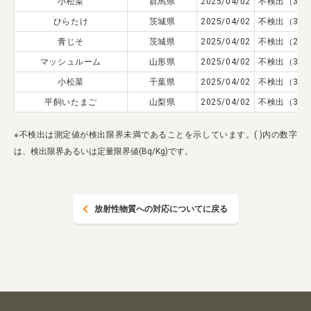
小松菜
群馬県
2025/04/02
不検出（3.9
業務用卸
SDGsへの取り組み
ひらたけ
茨城県
2025/04/02
不検出（3.6
青じそ
茨城県
2025/04/02
不検出（2.8
マッシュルーム
山形県
2025/04/02
不検出（3.2
小松菜
千葉県
2025/04/02
不検出（3.2
平飼いたまご
山梨県
2025/04/02
不検出（3.5
※不検出は測定値が検出限界未満であることを示しています。( )内の数字
は、検出限界あるいは定量限界値(Bq/Kg)です。
放射性物質への対応についてに戻る