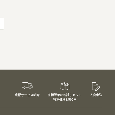
会社概要
採用情報
業務用卸
SDGsへの取り組み
る
宅配サービス紹介
有機野菜のお試しセット
入会申込
特別価格1,500円