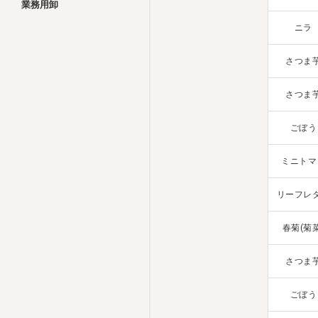
業務用卸
ニラ
さつま
さつま
ごぼう
ミニトマ
リーフレ
春菊(菊菜
さつま
ごぼう