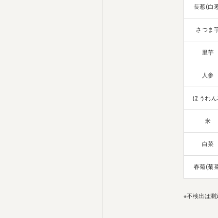
長葱(白葱
さつま
里芋
人参
ほうれん
米
白菜
春菊(菊菜
※不検出は測