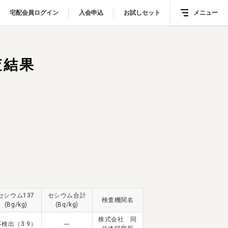
宅配会員ログイン
宅配会員ログイン
入会申込
入会申込
お試しセット
お試しセット
メニュー
メニュー
査結果
セシウム137
セシウム合計
検査機関名
(Bg/kg)
(Bq/kg)
株式会社 同
不検出（3.9）
―