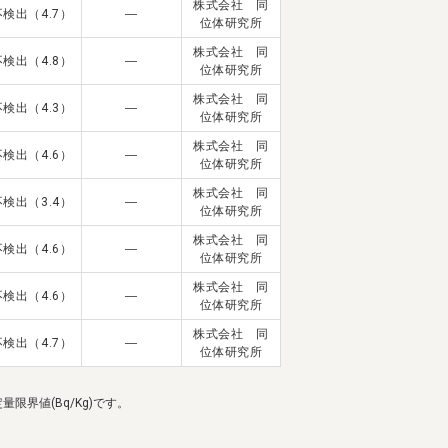
株式会社 同
不検出（4.7）
―
位体研究所
株式会社 同
不検出（4.8）
―
位体研究所
株式会社 同
不検出（4.3）
―
位体研究所
宅配サービス紹介
有機野菜の
入会申込
株式会社 同
不検出（4.6）
―
お試しセット
位体研究所
株式会社 同
不検出（3.4）
―
位体研究所
トップページ
ビオ・マルシェの想い
株式会社 同
宅配サービスについて
読みもの・NEWS
不検出（4.6）
―
位体研究所
ビオ・マルシェの商品
ご利用ガイド
株式会社 同
不検出（4.6）
―
位体研究所
よくある質問
オーガニックって何
株式会社 同
不検出（4.7）
―
位体研究所
お届け情報
生産者・製造者
界値(Bq/Kg)です。
取扱店
ビオママクラブ
お問い合わせ
放射性物質への対応