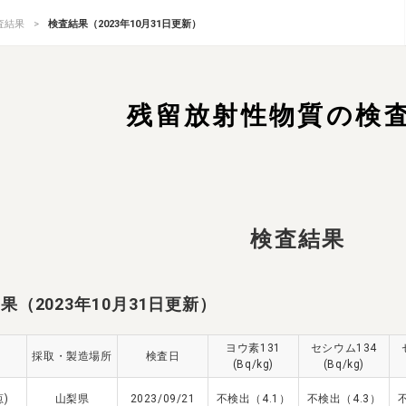
査結果
検査結果（2023年10月31日更新）
残留放射性物質の検
検査結果
果（2023年10月31日更新）
ヨウ素131
セシウム134
採取・製造場所
検査日
(Bq/kg)
(Bq/kg)
)
山梨県
2023/09/21
不検出（4.1）
不検出（4.3）