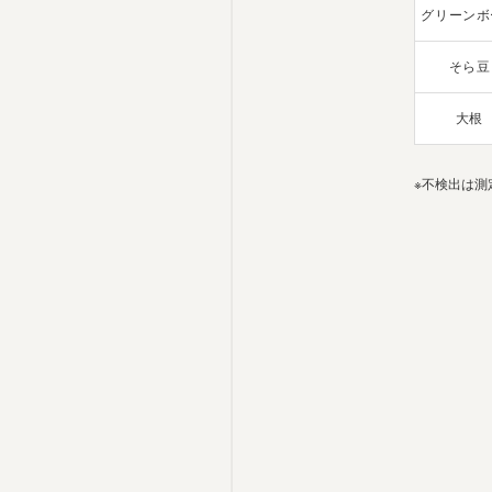
グリーンボ
そら豆
大根
※不検出は測