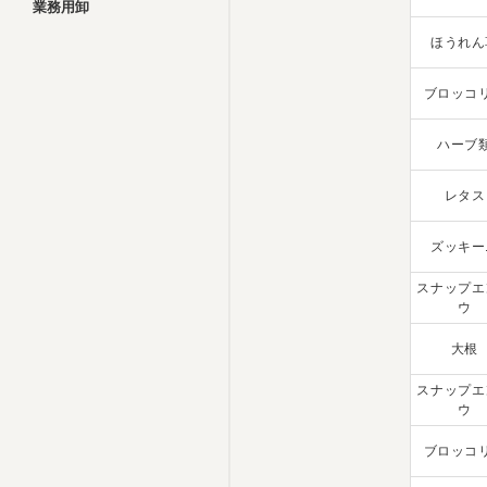
業務用卸
ほうれん
ブロッコ
ハーブ
レタス
ズッキー
スナップエ
ウ
大根
スナップエ
ウ
ブロッコ