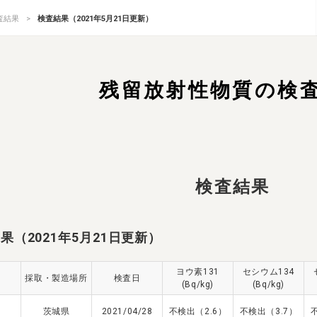
査結果
検査結果（2021年5月21日更新）
残留放射性物質の検
検査結果
果（2021年5月21日更新）
ヨウ素131
セシウム134
採取・製造場所
検査日
(Bq/kg)
(Bq/kg)
茨城県
2021/04/28
不検出（2.6）
不検出（3.7）