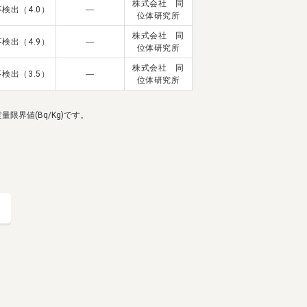
株式会社 同
不検出（4.0）
―
宅配サービス紹介
有機野菜の
入会申込
位体研究所
お試しセット
株式会社 同
不検出（4.9）
―
位体研究所
トップページ
株式会社 同
ビオ・マルシェの想い
不検出（3.5）
―
位体研究所
宅配サービスについて
読みもの・NEWS
ビオ・マルシェの商品
ご利用ガイド
界値(Bq/Kg)です。
よくある質問
オーガニックって何
お届け情報
生産者・製造者
取扱店
ビオママクラブ
る
お問い合わせ
放射性物質への対応
会社概要
採用情報
業務用卸
SDGsへの取り組み