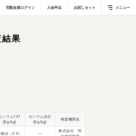
宅配会員ログイン
宅配会員ログイン
入会申込
入会申込
お試しセット
お試しセット
メニュー
メニュー
査結果
セシウム137
セシウム合計
検査機関名
(Bg/kg)
(Bq/kg)
株式会社 同
不検出（3.9）
―