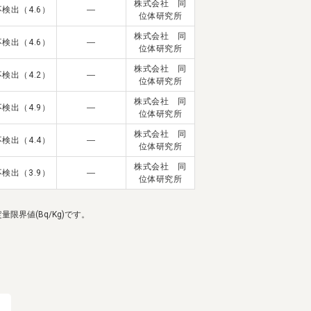
株式会社 同
不検出（4.6）
―
位体研究所
株式会社 同
不検出（4.6）
―
位体研究所
宅配サービス紹介
有機野菜の
入会申込
株式会社 同
不検出（4.2）
―
お試しセット
位体研究所
株式会社 同
不検出（4.9）
―
位体研究所
トップページ
ビオ・マルシェの想い
株式会社 同
宅配サービスについて
読みもの・NEWS
不検出（4.4）
―
位体研究所
ビオ・マルシェの商品
ご利用ガイド
株式会社 同
不検出（3.9）
―
位体研究所
よくある質問
オーガニックって何
界値(Bq/Kg)です。
お届け情報
生産者・製造者
取扱店
ビオママクラブ
お問い合わせ
放射性物質への対応
会社概要
採用情報
る