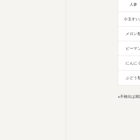
人参
小玉すい
メロン
ピーマ
にんに
ぶどう
※不検出は測