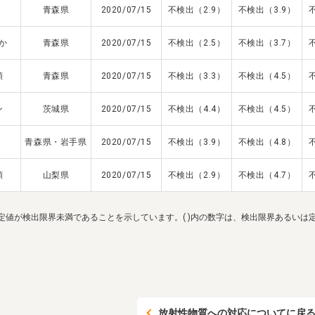
青森県
2020/07/15
不検出（2.9）
不検出（3.9）
か
青森県
2020/07/15
不検出（2.5）
不検出（3.7）
類
青森県
2020/07/15
不検出（3.3）
不検出（4.5）
ン
茨城県
2020/07/15
不検出（4.4）
不検出（4.5）
く
青森県・岩手県
2020/07/15
不検出（3.9）
不検出（4.8）
類
山梨県
2020/07/15
不検出（2.9）
不検出（4.7）
定値が検出限界未満であることを示しています。( )内の数字は、検出限界あるいは定量限
放射性物質への対応についてに戻