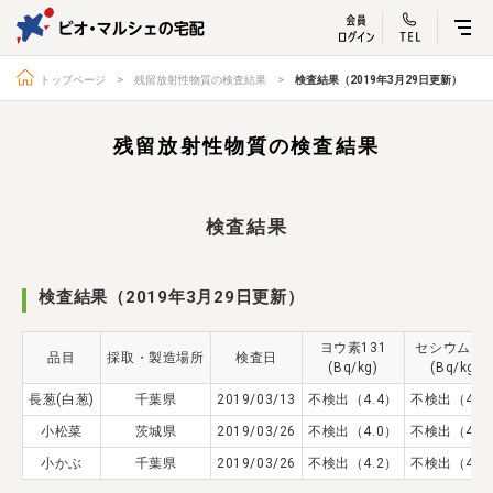
ビオ・マルシェ
宅配サービス紹介
有機野菜の
お試しセッ
入
トップページ
残留放射性物質の検査結果
検査結果（2019年3月29日更新）
残留放射性物質の検査結果
トップページ
ビオ・マルシェの想い
検査結果
宅配サービスについて
読みもの・NEWS
ビオ・マルシェの商品
ご利用ガイド
検査結果（2019年3月29日更新）
よくある質問
オーガニックって何
ヨウ素131
セシウム13
品目
採取・製造場所
検査日
お届け情報
生産者・製造者
(Bq/kg)
(Bq/kg)
長葱(白葱)
千葉県
取扱店
2019/03/13
不検出（4.4）
ビオママクラブ
不検出（4.7
小松菜
茨城県
2019/03/26
不検出（4.0）
不検出（4.6
お問い合わせ
放射性物質への対応
小かぶ
千葉県
2019/03/26
不検出（4.2）
不検出（4.4
会社概要
採用情報