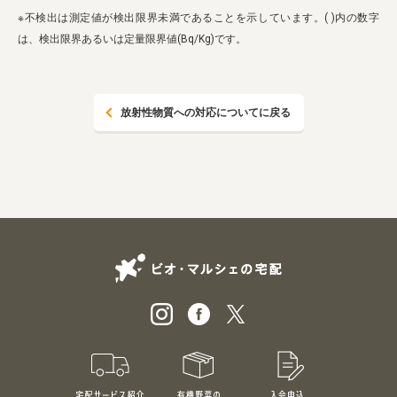
業務用卸
SDGsへの取り組み
※不検出は測定値が検出限界未満であることを示しています。( )内の数字
は、検出限界あるいは定量限界値(Bq/Kg)です。
放射性物質への対応についてに戻る
ビオ・マルシェの
宅配サービス紹介
有機野菜のお試しセット
入会申込
特別価格1,5