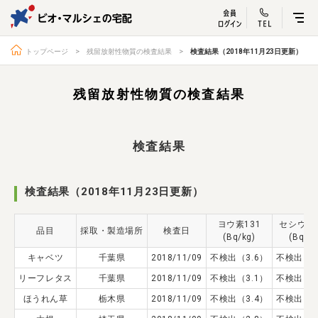
ビオ・マルシェ
宅配サービス紹介
有機野菜の
お試しセッ
入
トップページ
残留放射性物質の検査結果
検査結果（2018年11月23日更新）
残留放射性物質の検査結果
トップページ
ビオ・マルシェの想い
検査結果
宅配サービスについて
読みもの・NEWS
ビオ・マルシェの商品
ご利用ガイド
検査結果（2018年11月23日更新）
よくある質問
オーガニックって何
ヨウ素131
セシウム1
品目
採取・製造場所
検査日
お届け情報
生産者・製造者
(Bq/kg)
(Bq/kg
キャベツ
千葉県
取扱店
2018/11/09
不検出（3.6）
ビオママクラブ
不検出（4
リーフレタス
千葉県
2018/11/09
不検出（3.1）
不検出（4
お問い合わせ
放射性物質への対応
ほうれん草
栃木県
2018/11/09
不検出（3.4）
不検出（4
会社概要
採用情報