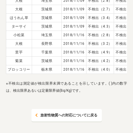
大根
埼玉県
2018/11/09
不検出（2.8）
不検出（3
業務用卸
SDGsへの取り組み
大根
茨城県
2018/11/09
不検出（2.7）
不検出（3
ほうれん草
茨城県
2018/11/09
不検出（3.4）
不検出（4
ターサイ
茨城県
2018/11/09
不検出（4.3）
不検出（3
小松菜
埼玉県
2018/11/16
不検出（2.8）
不検出（3
大根
長野県
2018/11/16
不検出（3.2）
不検出（4
里芋
千葉県
2018/11/16
不検出（4.9）
不検出（3
菊菜
茨城県
2018/11/16
不検出（4.2）
不検出（5
ブロッコリー
栃木県
2018/11/16
不検出（4.0）
不検出（4
※不検出は測定値が検出限界未満であることを示しています。( )内の数字
は、検出限界あるいは定量限界値(Bq/Kg)です。
放射性物質への対応についてに戻る