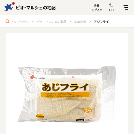
ビオ・マルシェ
宅配サービス紹介
有機野菜の
お試しセッ
入
トップページ
ビオ・マルシェの商品
冷凍惣菜
アジフライ
トップページ
ビオ・マルシェの想い
宅配サービスについて
読みもの・NEWS
ビオ・マルシェの商品
ご利用ガイド
よくある質問
オーガニックって何
お届け情報
生産者・製造者
取扱店
ビオママクラブ
お問い合わせ
放射性物質への対応
会社概要
採用情報