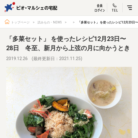
ビオ・マルシェ
宅配サービス紹介
有機野菜の
お試しセッ
入
トップページ
読みもの・NEWS
「多菜セット」 を使ったレシピ12月23日
「多菜セット」 を使ったレシピ12月23日〜
28日 冬至、新月から上弦の月に向かうとき
トップページ
ビオ・マルシェの想い
2019.12.26
(最終更新日：2021.11.25)
宅配サービスについて
読みもの・NEWS
ビオ・マルシェの商品
ご利用ガイド
よくある質問
オーガニックって何
お届け情報
生産者・製造者
取扱店
ビオママクラブ
お問い合わせ
放射性物質への対応
会社概要
採用情報