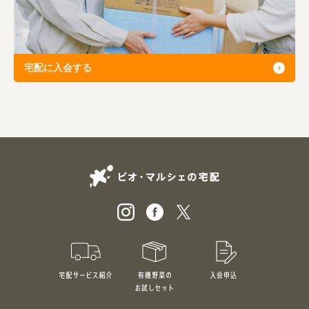
宅配に入会する
ビオ・マルシェの
宅配サービス紹介
有機野菜のお試しセット
入会申込
特別価格1,5