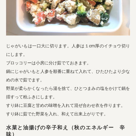
じゃがいもは一口大に切ります。人参は１cm厚のイチョウ切り
にします。
ブロッコリーは小房に分け茹でておきます。
鍋にじゃがいもと人参を順番に重ねて入れて、ひたひたより少な
めの水で茹でます。
野菜が柔らかくなったら湯を捨て、ひとつまみの塩をかけて鍋を
揺すって粉ふきにします。
すり鉢に豆腐と甘めの味噌を入れて混ぜ合わせ衣を作ります。
すり鉢に茹でた野菜を入れ、和えて出来上がりです。
水菜と油揚げの辛子和え（秋のエネルギー 辛
味）