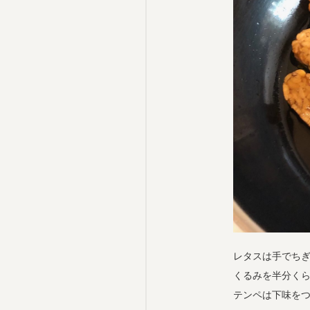
レタスは手でち
くるみを半分く
テンペは下味を