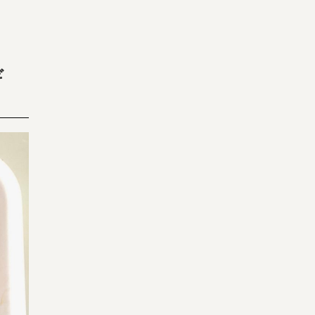
ギ
宅配サービス紹介
有機野菜の
入会申込
お試しセット
トップページ
ビオ・マルシェの想い
宅配サービスについて
読みもの・NEWS
ビオ・マルシェの商品
ご利用ガイド