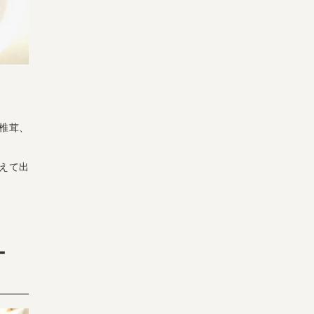
椎茸、
えて出
ギー