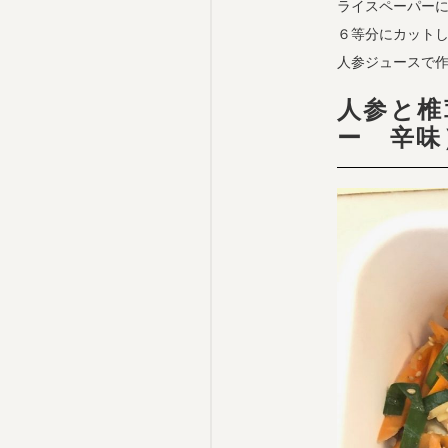
ライスペーパー
６等分にカット
人参ジュースで
人参と椎
ー 辛味