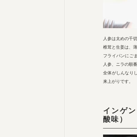
人参は太めの千切
椎茸と生姜は、
フライパンにご
人参、ニラの順
全体がしんなり
来上がりです。
インゲ
酸味）