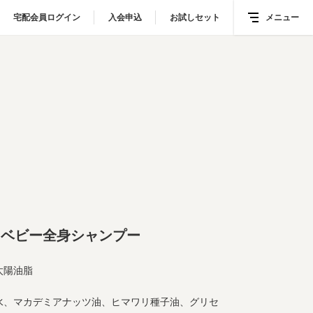
宅配会員ログイン
宅配会員ログイン
入会申込
入会申込
お試しセット
お試しセット
メニュー
メニュー
スベビー全身シャンプー
太陽油脂
水、マカデミアナッツ油、ヒマワリ種子油、グリセ