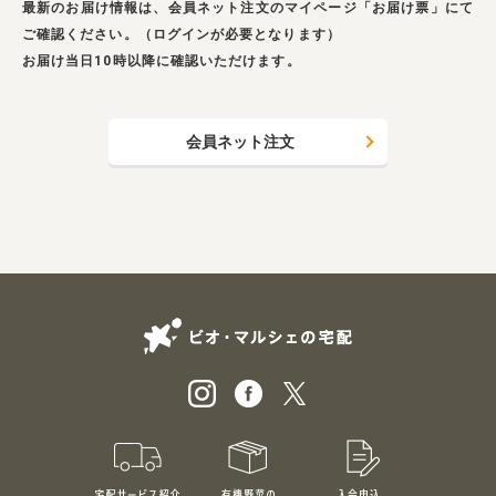
最新のお届け情報は、会員ネット注文のマイページ「お届け票」にて
業務用卸
SDGsへの取り組み
ご確認ください。（ログインが必要となります）
お届け当日10時以降に確認いただけます。
会員ネット注文
ビオ・マルシェの
宅配サービス紹介
有機野菜のお試しセット
入会申込
特別価格1,5