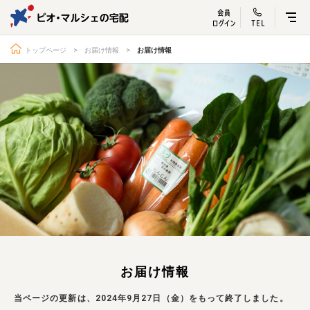
ビオ・マルシェ
宅配サービス紹介
有機野菜の
お試しセッ
入
トップページ
お届け情報
お届け情報
トップページ
ビオ・マルシェの想い
宅配サービスについて
読みもの・NEWS
ビオ・マルシェの商品
ご利用ガイド
よくある質問
オーガニックって何
お届け情報
生産者・製造者
取扱店
ビオママクラブ
お届け情報
お問い合わせ
放射性物質への対応
会社概要
採用情報
当ページの更新は、2024年9月27日（金）をもって終了しました。