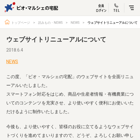
ビオ・マルシェ
宅配サービス紹介
有機野菜の
お試しセッ
入
トップページ
読みもの・NEWS
NEWS
ウェブサイトリニューアルについて
ウェブサイトリニューアルについて
2018.6.4
トップページ
ビオ・マルシェの想い
NEWS
宅配サービスについて
読みもの・NEWS
この度、「ビオ・マルシェの宅配」のウェブサイトを全面リニュ
ビオ・マルシェの商品
ご利用ガイド
ーアルいたしました。
よくある質問
オーガニックって何
スマートフォン対応をはじめ、商品や生産者情報・有機農業につ
いてのコンテンツを充実させ、より使いやすく便利にお使いいた
お届け情報
生産者・製造者
だけるように制作いたしました。
取扱店
ビオママクラブ
お問い合わせ
放射性物質への対応
今後も、より使いやすく、皆様のお役に立てるようなウェブサイ
会社概要
採用情報
トづくりを進めてまいりますので、どうぞ、よろしくお願い申し