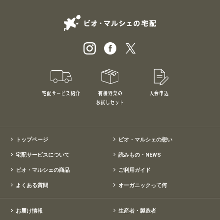
ビオ・マルシェの
宅配サービス紹介
有機野菜のお試しセット
入会申込
特別価格1,5
トップページ
ビオ・マルシェの想い
宅配サービスについて
読みもの・NEWS
ビオ・マルシェの商品
ご利用ガイド
よくある質問
オーガニックって何
お届け情報
生産者・製造者