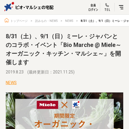
ビオ・マルシェ
宅配サービス紹介
有機野菜の
お試しセッ
入
トップページ
読みもの・NEWS
NEWS
8/31（土）、9/1（日）ミーレ・ジ
8/31（土）、9/1（日）ミーレ・ジャパンと
のコラボ・イベント「Bio Marche @ Miele～
オーガニック・キッチン・マルシェ～」を開
トップページ
ビオ・マルシェの想い
催します
宅配サービスについて
読みもの・NEWS
2019.8.23
(最終更新日：2021.11.25)
ビオ・マルシェの商品
ご利用ガイド
よくある質問
オーガニックって何
NEWS
お届け情報
生産者・製造者
取扱店
ビオママクラブ
お問い合わせ
放射性物質への対応
会社概要
採用情報