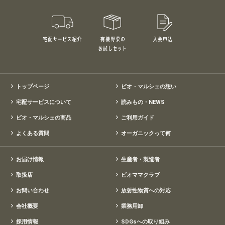
宅配サービス紹介
有機野菜のお試しセット
入会申込
特別価格1,5
トップページ
ビオ・マルシェの想い
宅配サービスについて
読みもの・NEWS
ビオ・マルシェの商品
ご利用ガイド
よくある質問
オーガニックって何
お届け情報
生産者・製造者
取扱店
ビオママクラブ
お問い合わせ
放射性物質への対応
会社概要
業務用卸
採用情報
SDGsへの取り組み