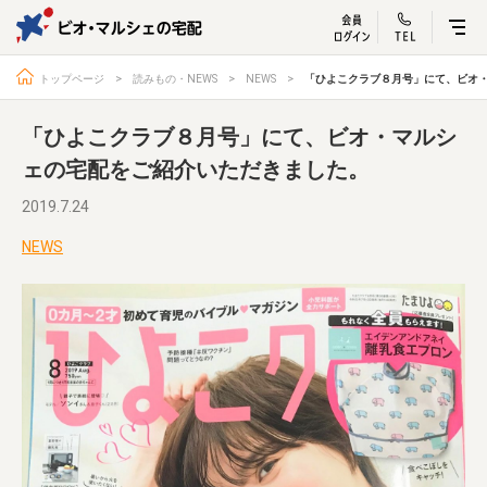
ビオ・マルシェ
宅配サービス紹介
有機野菜の
お試しセッ
入
トップページ
読みもの・NEWS
NEWS
「ひよこクラブ８月号」にて、ビオ
「ひよこクラブ８月号」にて、ビオ・マルシ
ェの宅配をご紹介いただきました。
トップページ
ビオ・マルシェの想い
2019.7.24
宅配サービスについて
読みもの・NEWS
NEWS
ビオ・マルシェの商品
ご利用ガイド
よくある質問
オーガニックって何
お届け情報
生産者・製造者
取扱店
ビオママクラブ
お問い合わせ
放射性物質への対応
会社概要
採用情報