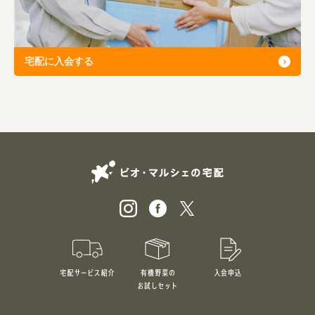
宅配に入会する
ビオ・マルシェの
宅配サービス紹介
有機野菜のお試しセット
入会申込
特別価格1,5