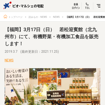
ビオ・マルシェ
宅配サービス紹介
有機野菜の
お試しセッ
入
トップページ
読みもの・NEWS
NEWS
【福岡】3月17日（日） 若松迎賓
【福岡】3月17日（日） 若松迎賓館（北九
州市）にて、有機野菜・有機加工食品を販売
します！
トップページ
ビオ・マルシェの想い
宅配サービスについて
読みもの・NEWS
2019.3.7
(最終更新日：2021.11.25)
ビオ・マルシェの商品
ご利用ガイド
NEWS
よくある質問
オーガニックって何
お届け情報
生産者・製造者
取扱店
ビオママクラブ
お問い合わせ
放射性物質への対応
会社概要
採用情報