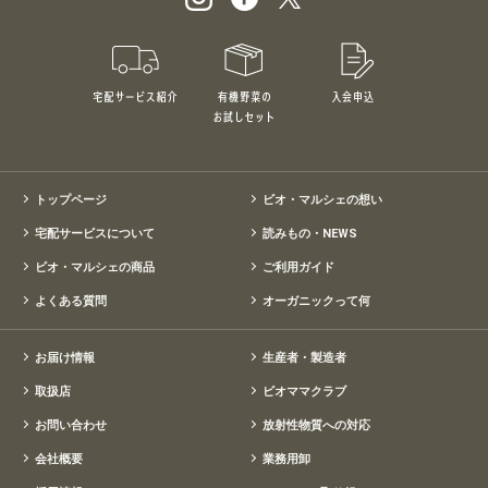
宅配サービス紹介
有機野菜のお試しセット
入会申込
特別価格1,5
トップページ
ビオ・マルシェの想い
宅配サービスについて
読みもの・NEWS
ビオ・マルシェの商品
ご利用ガイド
よくある質問
オーガニックって何
お届け情報
生産者・製造者
取扱店
ビオママクラブ
お問い合わせ
放射性物質への対応
会社概要
業務用卸