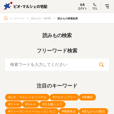
ビオ・マルシェ
宅配サービス紹介
有機野菜の
お試しセッ
入
トップページ
読みもの・NEWS
読みもの検索結果
読みもの検索
トップページ
ビオ・マルシェの想い
フリーワード検索
宅配サービスについて
読みもの・NEWS
ビオ・マルシェの商品
ご利用ガイド
よくある質問
オーガニックって何
注目のキーワード
お届け情報
生産者・製造者
取扱店
ビオママクラブ
#ビオ・マルシェオリジナル
#グルテンフリー
#有機米
お問い合わせ
放射性物質への対応
#ケーキ
#タルト
#大土橋シェフ
会社概要
採用情報
#ヴィーガンスイーツレシピいちご
#発酵食品
#昔ながらの製法