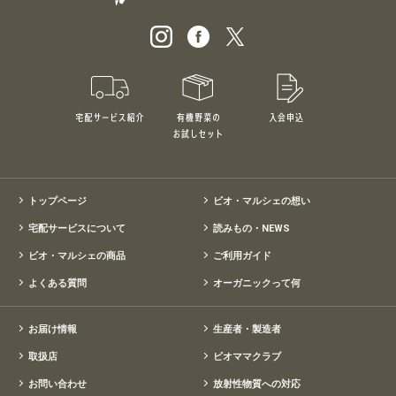
宅配サービス紹介
有機野菜のお試しセット
入会申込
特別価格1,5
トップページ
ビオ・マルシェの想い
宅配サービスについて
読みもの・NEWS
ビオ・マルシェの商品
ご利用ガイド
よくある質問
オーガニックって何
お届け情報
生産者・製造者
取扱店
ビオママクラブ
お問い合わせ
放射性物質への対応