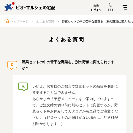
ビオ・マルシェ
宅配サービス紹介
有機野菜の
お試しセッ
入
トップページ
よくある質問
野菜セットの中の苦手な野菜を、別の野菜に変えられ
よくある質問
トップページ
ビオ・マルシェの想い
野菜セットの中の苦手な野菜を、別の野菜に変えられます
宅配サービスについて
読みもの・NEWS
か？
ビオ・マルシェの商品
ご利用ガイド
よくある質問
オーガニックって何
いいえ。お客様のご都合で野菜セットの品目を個別に
変更することはできません。
お届け情報
生産者・製造者
あらかじめ「予想メニュー」をご案内していますの
で、ご注文締め切り前に別のセットに変更するか、野
取扱店
ビオママクラブ
菜セットをお休みしてカタログから単品でご注文くだ
お問い合わせ
放射性物質への対応
さい。（野菜セットのお届けがない場合は、配送料が
別途かかります。）
会社概要
採用情報