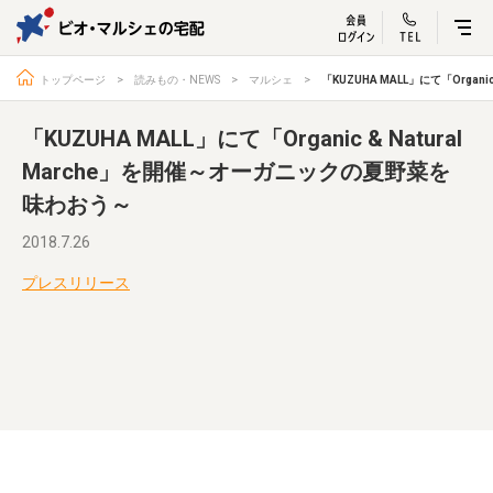
ビオ・マルシェ
宅配サービス紹介
有機野菜の
お試しセッ
入
トップページ
読みもの・NEWS
マルシェ
「KUZUHA MALL」にて「Organ
「KUZUHA MALL」にて「Organic & Natural
Marche」を開催～オーガニックの夏野菜を
味わおう～
トップページ
ビオ・マルシェの想い
宅配サービスについて
読みもの・NEWS
2018.7.26
ビオ・マルシェの商品
ご利用ガイド
プレスリリース
よくある質問
オーガニックって何
お届け情報
生産者・製造者
取扱店
ビオママクラブ
お問い合わせ
放射性物質への対応
会社概要
採用情報