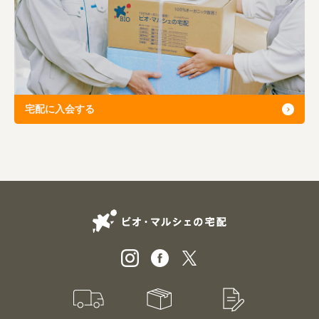
宅配に入会する
ビオ・マルシェの
宅配サービス紹介
有機野菜のお試しセット
入会申込
特別価格1,5