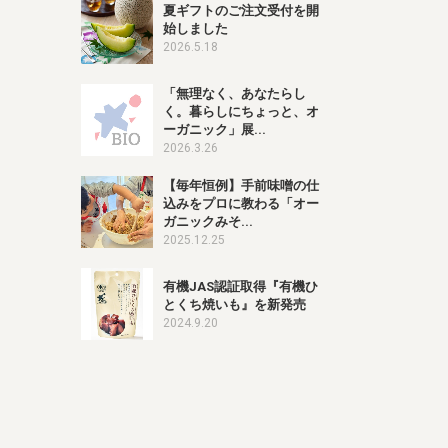
夏ギフトのご注文受付を開
始しました
2026.5.18
「無理なく、あなたらし
く。暮らしにちょっと、オ
ーガニック」展...
2026.3.26
【毎年恒例】手前味噌の仕
込みをプロに教わる「オー
ガニックみそ...
宅配サービス紹介
有機野菜の
入会申込
2025.12.25
お試しセット
有機JAS認証取得『有機ひ
とくち焼いも』を新発売
トップページ
ビオ・マルシェの想い
2024.9.20
宅配サービスについて
読みもの・NEWS
ビオ・マルシェの商品
ご利用ガイド
よくある質問
オーガニックって何