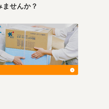
みませんか？
お届け情報
生産者・製造者
取扱店
ビオママクラブ
お問い合わせ
放射性物質への対応
会社概要
採用情報
業務用卸
SDGsへの取り組み