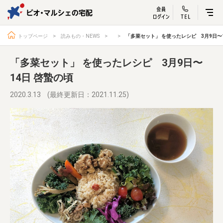
ビオ・マルシェ
宅配サービス紹介
有機野菜の
お試しセッ
入
トップページ
読みもの・NEWS
「多菜セット」 を使ったレシピ 3月9日〜1
「多菜セット」 を使ったレシピ 3月9日〜
14日 啓蟄の頃
トップページ
ビオ・マルシェの想い
2020.3.13
(最終更新日：2021.11.25)
宅配サービスについて
読みもの・NEWS
ビオ・マルシェの商品
ご利用ガイド
よくある質問
オーガニックって何
お届け情報
生産者・製造者
取扱店
ビオママクラブ
お問い合わせ
放射性物質への対応
会社概要
採用情報