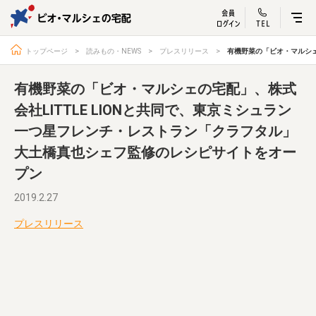
ビオ・マルシェ
宅配サービス紹介
有機野菜の
お試しセッ
入
トップページ
読みもの・NEWS
プレスリリース
有機野菜の「ビオ・マルシェ
有機野菜の「ビオ・マルシェの宅配」、株式
会社LITTLE LIONと共同で、東京ミシュラン
一つ星フレンチ・レストラン「クラフタル」
トップページ
ビオ・マルシェの想い
大土橋真也シェフ監修のレシピサイトをオー
宅配サービスについて
読みもの・NEWS
プン
ビオ・マルシェの商品
ご利用ガイド
2019.2.27
よくある質問
オーガニックって何
プレスリリース
お届け情報
生産者・製造者
取扱店
ビオママクラブ
お問い合わせ
放射性物質への対応
会社概要
採用情報